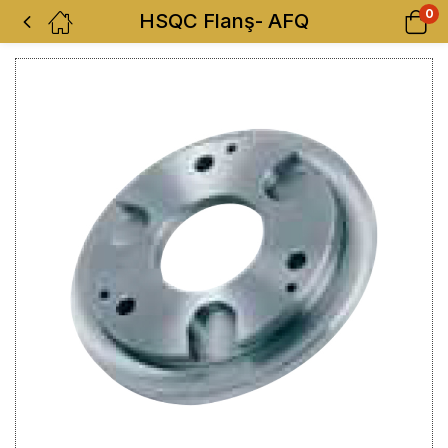
0
HSQC Flanş- AFQ