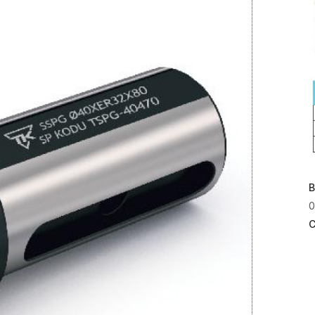
B
0
C