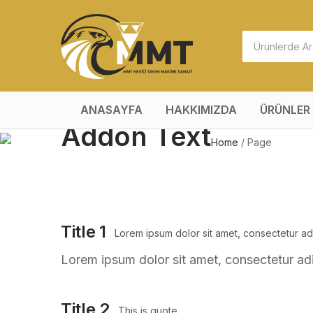
ANASAYFA
HAKKIMIZDA
ÜRÜNLER
Addon Text
Home
/
Page
Title 1
Lorem ipsum dolor sit amet, consectetur adipi
Lorem ipsum dolor sit amet, consectetur adipi
Title 2
This is quote