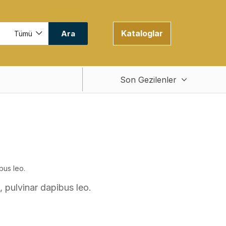
Kataloglar
Ara
Tümü
Son Gezilenler
bus leo.
, pulvinar dapibus leo.