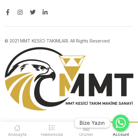
© 2021 MMT KESİCİ TAKIMLARI. All Rights Reserved
Bize Yazın
Bize Yazın
Anasayfa
Hakkımızda
Ürünler
Account