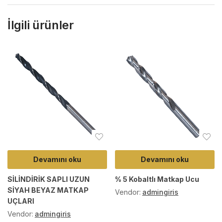
İlgili ürünler
Devamını oku
Devamını oku
SİLİNDİRİK SAPLI UZUN
% 5 Kobaltlı Matkap Ucu
SİYAH BEYAZ MATKAP
Vendor:
admingiris
UÇLARI
Vendor:
admingiris