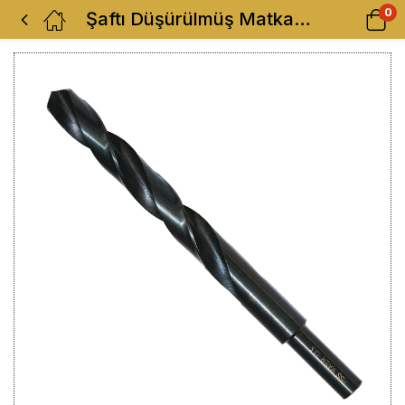
0
Şaftı Düşürülmüş Matkap Ucu