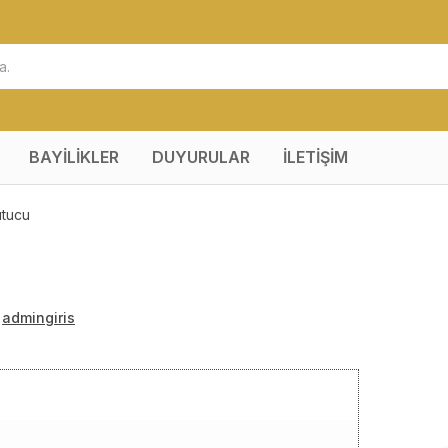
BAYİLİKLER
DUYURULAR
İLETİŞİM
utucu
:
admingiris