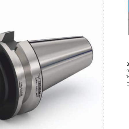
B
0
1
C