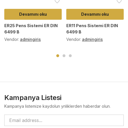
Devamını oku
Devamını oku
ER25 Pens Sistemi ER DIN
ER11 Pens Sistemi ER DIN
6499 B
6499 B
Vendor:
admingiris
Vendor:
admingiris
Kampanya Listesi
Kampanya listemize kaydolun ynliklerden haberdar olun.