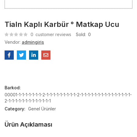
Tialn Kaplı Karbür ° Matkap Ucu
0
customer reviews
Sold:
0
Vendor:
admingiris
Barkod:
00001-1-1-1-1-1-1-1-2-1-1-1-1-1-1-1-1-1-2-1-1-1-1-1-1-1-1-1-1-1-1-1-1-1-
2-1-1-1-1-1-1-1-1-1-1-1-1-1
Category:
Genel Ürünler
Ürün Açıklaması