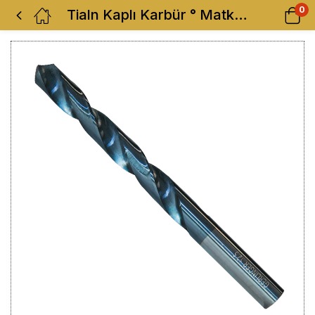
0
Tialn Kaplı Karbür ° Matkap Ucu