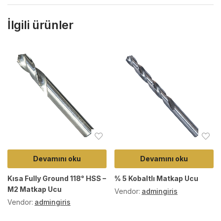
İlgili ürünler
Devamını oku
Devamını oku
Kısa Fully Ground 118° HSS –
% 5 Kobaltlı Matkap Ucu
M2 Matkap Ucu
Vendor:
admingiris
Vendor:
admingiris