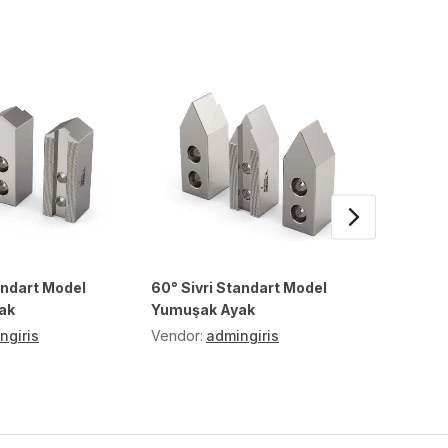
andart Model
60° Sivri Standart Model
Standa
ak
Yumuşak Ayak
Ayak
ngiris
Vendor:
admingiris
Vendor: