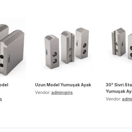
odel
Uzun Model Yumuşak Ayak
30° Sivri St
Yumuşak Ay
Vendor:
admingiris
s
Vendor:
admi