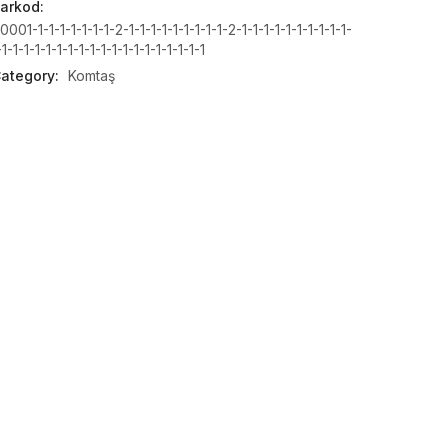
arkod:
0001-1-1-1-1-1-1-1-2-1-1-1-1-1-1-1-1-1-2-1-1-1-1-1-1-1-1-1-1-
-1-1-1-1-1-1-1-1-1-1-1-1-1-1-1-1-1-1-1
ategory:
Komtaş