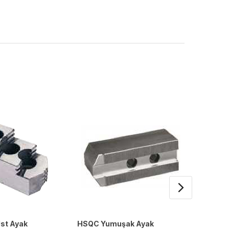
st Ayak
HSQC Yumuşak Ayak
Standar