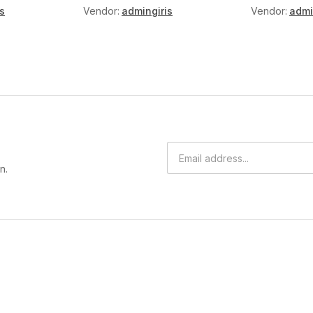
s
Vendor:
admingiris
Vendor:
admi
n.