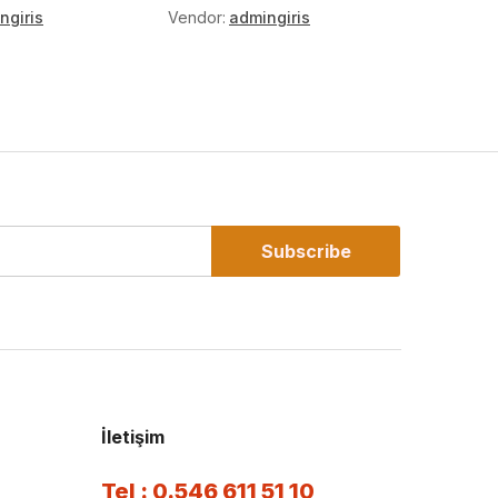
Üst Aya
ngiris
Vendor:
admingiris
Vendor:
Subscribe
İletişim
Tel : 0.546 611 51 10