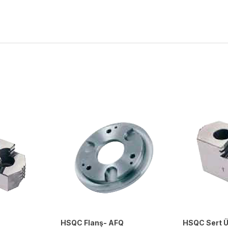
HSQC Flanş- AFQ
HSQC Sert Ü