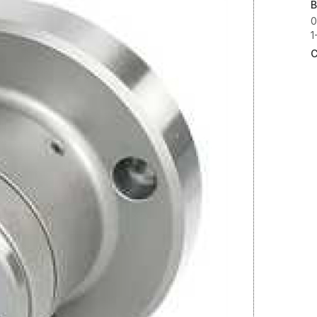
B
0
1
C