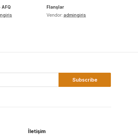
- AFQ
Flanşlar
HSQC T
ngiris
Vendor:
admingiris
Vendor:
Subscribe
İletişim