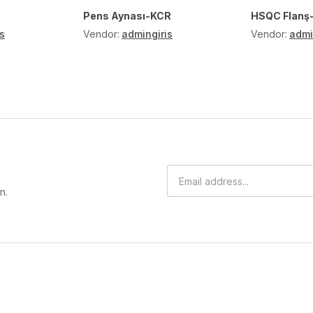
Pens Aynası-KCR
HSQC Flanş
s
Vendor:
admingiris
Vendor:
admi
n.