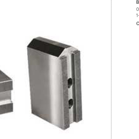
B
0
1
C