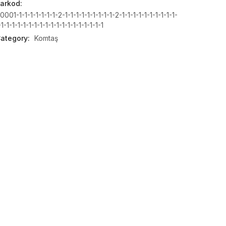
arkod:
0001-1-1-1-1-1-1-1-2-1-1-1-1-1-1-1-1-1-2-1-1-1-1-1-1-1-1-1-1-
-1-1-1-1-1-1-1-1-1-1-1-1-1-1-1-1-1-1-1
ategory:
Komtaş